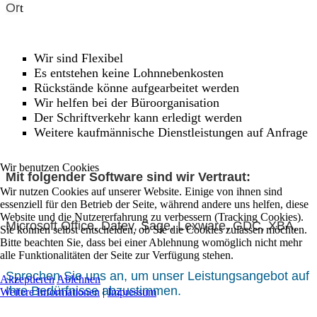
Or
t
Wir sind Flexibel
Es entstehen keine Lohnnebenkosten
Rückstände könne aufgearbeitet werden
Wir helfen bei der Büroorganisation
Der Schriftverkehr kann erledigt werden
Weitere kaufmännische Dienstleistungen auf Anfrage
Wir benutzen Cookies
Mit folgender Software sind wir Vertraut:
Wir nutzen Cookies auf unserer Website. Einige von ihnen sind
essenziell für den Betrieb der Seite, während andere uns helfen, diese
Website und die Nutzererfahrung zu verbessern (Tracking Cookies).
Microsoft Office, Datev, Sage, Lexware, GDC, XBA,
Sie können selbst entscheiden, ob Sie die Cookies zulassen möchten.
Bitte beachten Sie, dass bei einer Ablehnung womöglich nicht mehr
alle Funktionalitäten der Seite zur Verfügung stehen.
Sprechen Sie uns an, um unser Leistungsangebot auf
Akzeptieren
Ablehnen
Ihre Bedürfnisse abzustimmen.
Weitere Informationen
|
Impressum