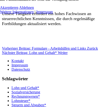
Akzeptieren
Ablehnen
Weitere Informationen
|
Impressum
Unsere Tätigkeit erfordert ein hohes Fachwissen an
steuerrechtlichen Kenntnissen, die durch regelmäßige
Fortbildungen aktualisiert werden.
Vorheriger Beitrag: Formulare - Arbeitshilfen und Links
Zurück
Nächster Beitrag: Lohn und Gehalt*
Weiter
Kontakt
Impressum
Datenschutz
Schlagwörter
Lohn und Gehalt*
Sozialversicherung
Rechnungswesen*
Lohnsteuer*
Steuern und Abgaben*