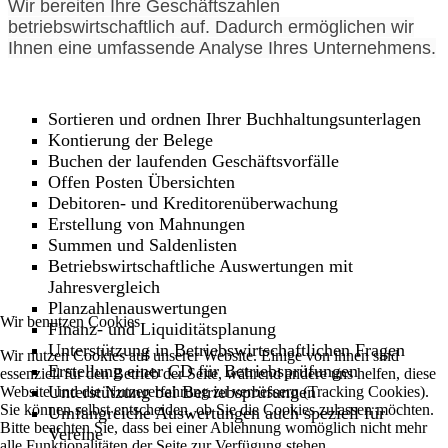
Wir bereiten Ihre Geschäftszahlen
betriebswirtschaftlich auf. Dadurch ermöglichen wir
Ihnen eine umfassende Analyse Ihres Unternehmens.
Sortieren und ordnen Ihrer Buchhaltungsunterlagen
Kontierung der Belege
Buchen der laufenden Geschäftsvorfälle
Offen Posten Übersichten
Debitoren- und Kreditorenüberwachung
Erstellung von Mahnungen
Summen und Saldenlisten
Betriebswirtschaftliche Auswertungen mit
Jahresvergleich
Planzahlenauswertungen
Wir benutzen Cookies
Finanz- und Liquiditätsplanung
Unterstützung in Betriebswirtschaftlichen Fragen
Wir nutzen Cookies auf unserer Website. Einige von ihnen sind
Erstellung einer CD für Betriebsprüfungen
essenziell für den Betrieb der Seite, während andere uns helfen, diese
Unterstützung bei Betriebsprüfungen
Website und die Nutzererfahrung zu verbessern (Tracking Cookies).
Sie können selbst entscheiden, ob Sie die Cookies zulassen möchten.
Umfangreiche Auswertungen auch speziell für
Bitte beachten Sie, dass bei einer Ablehnung womöglich nicht mehr
Vereine
alle Funktionalitäten der Seite zur Verfügung stehen.