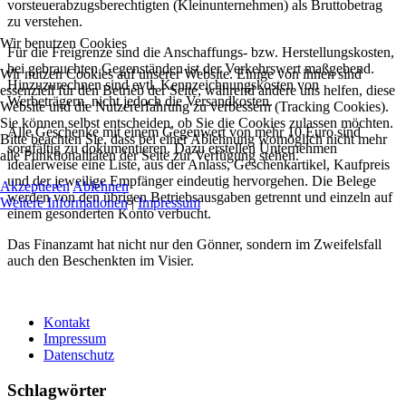
vorsteuerabzugsberechtigten (Kleinunternehmen) als Bruttobetrag
zu verstehen.
Wir benutzen Cookies
Für die Freigrenze sind die Anschaffungs- bzw. Herstellungskosten,
bei gebrauchten Gegenständen ist der Verkehrswert maßgebend.
Wir nutzen Cookies auf unserer Website. Einige von ihnen sind
Hinzuzurechnen sind evtl. Kennzeichnungskosten von
essenziell für den Betrieb der Seite, während andere uns helfen, diese
Werbeträgern, nicht jedoch die Versandkosten.
Website und die Nutzererfahrung zu verbessern (Tracking Cookies).
Sie können selbst entscheiden, ob Sie die Cookies zulassen möchten.
Alle Geschenke mit einem Gegenwert von mehr 10 Euro sind
Bitte beachten Sie, dass bei einer Ablehnung womöglich nicht mehr
sorgfältig zu dokumentieren. Dazu erstellen Unternehmen
alle Funktionalitäten der Seite zur Verfügung stehen.
idealerweise eine Liste, aus der Anlass, Geschenkartikel, Kaufpreis
und der jeweilige Empfänger eindeutig hervorgehen. Die Belege
Akzeptieren
Ablehnen
werden von den übrigen Betriebsausgaben getrennt und einzeln auf
Weitere Informationen
|
Impressum
einem gesonderten Konto verbucht.
Das Finanzamt hat nicht nur den Gönner, sondern im Zweifelsfall
auch den Beschenkten im Visier.
Kontakt
Impressum
Datenschutz
Schlagwörter