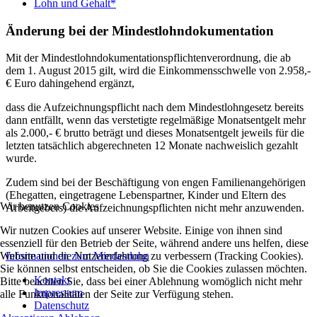
Lohn und Gehalt*
Änderung bei der Mindestlohndokumentation
Mit der Mindestlohndokumentationspflichtenverordnung, die ab
dem 1. August 2015 gilt, wird die Einkommensschwelle von 2.958,-
€ Euro dahingehend ergänzt,
dass die Aufzeichnungspflicht nach dem Mindestlohngesetz bereits
dann entfällt, wenn das verstetigte regelmäßige Monatsentgelt mehr
als 2.000,- € brutto beträgt und dieses Monatsentgelt jeweils für die
letzten tatsächlich abgerechneten 12 Monate nachweislich gezahlt
wurde.
Zudem sind bei der Beschäftigung von engen Familienangehörigen
(Ehegatten, eingetragene Lebenspartner, Kinder und Eltern des
Wir benutzen Cookies
Arbeitgebers) die Aufzeichnungspflichten nicht mehr anzuwenden.
Wir nutzen Cookies auf unserer Website. Einige von ihnen sind
essenziell für den Betrieb der Seite, während andere uns helfen, diese
Website und die Nutzererfahrung zu verbessern (Tracking Cookies).
Informationen zum Mindestlohn
Sie können selbst entscheiden, ob Sie die Cookies zulassen möchten.
Kontakt
Bitte beachten Sie, dass bei einer Ablehnung womöglich nicht mehr
Impressum
alle Funktionalitäten der Seite zur Verfügung stehen.
Datenschutz