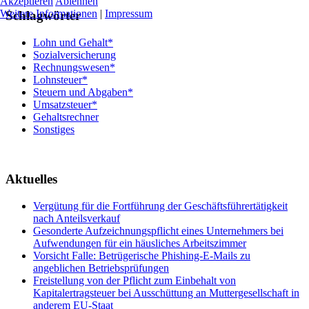
Akzeptieren
Ablehnen
Weitere Informationen
|
Impressum
Schlagwörter
Lohn und Gehalt*
Sozialversicherung
Rechnungswesen*
Lohnsteuer*
Steuern und Abgaben*
Umsatzsteuer*
Gehaltsrechner
Sonstiges
Aktuelles
Vergütung für die Fortführung der Geschäftsführertätigkeit
nach Anteilsverkauf
Gesonderte Aufzeichnungspflicht eines Unternehmers bei
Aufwendungen für ein häusliches Arbeitszimmer
Vorsicht Falle: Betrügerische Phishing-E-Mails zu
angeblichen Betriebsprüfungen
Freistellung von der Pflicht zum Einbehalt von
Kapitalertragsteuer bei Ausschüttung an Muttergesellschaft in
anderem EU-Staat