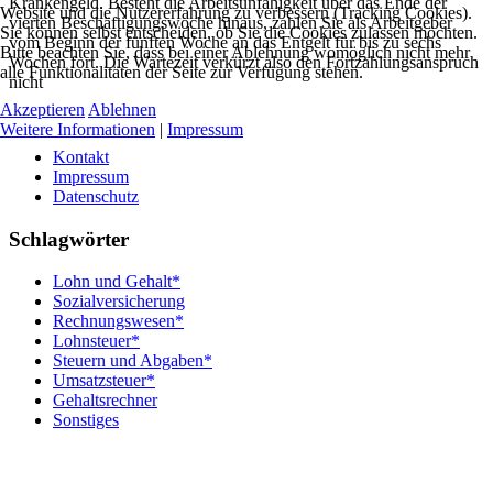
Krankengeld. Besteht die Arbeitsunfähigkeit über das Ende der
Website und die Nutzererfahrung zu verbessern (Tracking Cookies).
vierten Beschäftigungswoche hinaus, zahlen Sie als Arbeitgeber
Sie können selbst entscheiden, ob Sie die Cookies zulassen möchten.
vom Beginn der fünften Woche an das Entgelt für bis zu sechs
Bitte beachten Sie, dass bei einer Ablehnung womöglich nicht mehr
Wochen fort. Die Wartezeit verkürzt also den Fortzahlungsanspruch
alle Funktionalitäten der Seite zur Verfügung stehen.
nicht
Akzeptieren
Ablehnen
Weitere Informationen
|
Impressum
Kontakt
Impressum
Datenschutz
Schlagwörter
Lohn und Gehalt*
Sozialversicherung
Rechnungswesen*
Lohnsteuer*
Steuern und Abgaben*
Umsatzsteuer*
Gehaltsrechner
Sonstiges