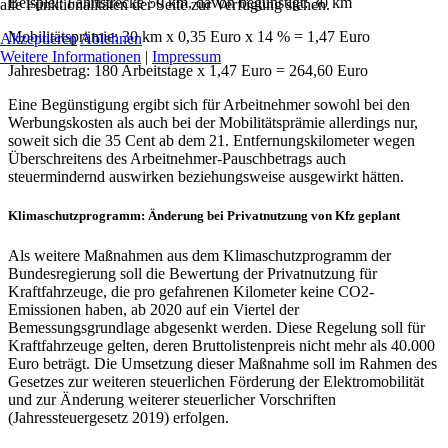
Beispiel: Fahrtstrecke 50 km, davon begünstigt: 30 km
alle Funktionalitäten der Seite zur Verfügung stehen.
Mobilitätsprämie: 30 km x 0,35 Euro x 14 % = 1,47 Euro
Akzeptieren
Ablehnen
Weitere Informationen
|
Impressum
Jahresbetrag: 180 Arbeitstage x 1,47 Euro = 264,60 Euro
Eine Begünstigung ergibt sich für Arbeitnehmer sowohl bei den
Werbungskosten als auch bei der Mobilitätsprämie allerdings nur,
soweit sich die 35 Cent ab dem 21. Entfernungskilometer wegen
Überschreitens des Arbeitnehmer-Pauschbetrags auch
steuermindernd auswirken beziehungsweise ausgewirkt hätten.
Klimaschutzprogramm: Änderung bei Privatnutzung von Kfz geplant
Als weitere Maßnahmen aus dem Klimaschutzprogramm der
Bundesregierung soll die Bewertung der Privatnutzung für
Kraftfahrzeuge, die pro gefahrenen Kilometer keine CO2-
Emissionen haben, ab 2020 auf ein Viertel der
Bemessungsgrundlage abgesenkt werden. Diese Regelung soll für
Kraftfahrzeuge gelten, deren Bruttolistenpreis nicht mehr als 40.000
Euro beträgt. Die Umsetzung dieser Maßnahme soll im Rahmen des
Gesetzes zur weiteren steuerlichen Förderung der Elektromobilität
und zur Änderung weiterer steuerlicher Vorschriften
(Jahressteuergesetz 2019) erfolgen.