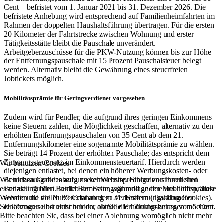
Cent – befristet vom 1. Januar 2021 bis 31. Dezember 2026. Die
befristete Anhebung wird entsprechend auf Familienheimfahrten im
Rahmen der doppelten Haushaltsführung übertragen. Für die ersten
20 Kilometer der Fahrtstrecke zwischen Wohnung und erster
Tätigkeitsstätte bleibt die Pauschale unverändert.
Arbeitgeberzuschüsse für die PKW-Nutzung können bis zur Höhe
der Entfernungspauschale mit 15 Prozent Pauschalsteuer belegt
werden. Alternativ bleibt die Gewährung eines steuerfreien
Jobtickets möglich.
Mobilitätsprämie für Geringverdiener vorgesehen
Zudem wird für Pendler, die aufgrund ihres geringen Einkommens
keine Steuern zahlen, die Möglichkeit geschaffen, alternativ zu den
erhöhten Entfernungspauschalen von 35 Cent ab dem 21.
Entfernungskilometer eine sogenannte Mobilitätsprämie zu wählen.
Sie beträgt 14 Prozent der erhöhten Pauschale; das entspricht dem
Eingangssteuersatz im Einkommensteuertarif. Hierdurch werden
Wir benutzen Cookies
diejenigen entlastet, bei denen ein höherer Werbungskosten- oder
Wir nutzen Cookies auf unserer Website. Einige von ihnen sind
Betriebsausgabenabzug zu keiner entsprechenden steuerlichen
essenziell für den Betrieb der Seite, während andere uns helfen, diese
Entlastung führt. In die Bemessungsgrundlage der Mobilitätsprämie
Website und die Nutzererfahrung zu verbessern (Tracking Cookies).
werden die vollen 35 Cent ab dem 21. Entfernungskilometer
Sie können selbst entscheiden, ob Sie die Cookies zulassen möchten.
einbezogen und nicht nur der aktuelle Erhöhungsbetrag von 5 Cent.
Bitte beachten Sie, dass bei einer Ablehnung womöglich nicht mehr