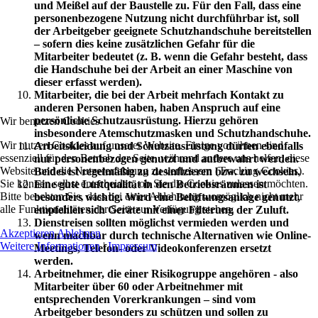
und Meißel auf der Baustelle zu. Für den Fall, dass eine
personenbezogene Nutzung nicht durchführbar ist, soll
der Arbeitgeber geeignete Schutzhandschuhe bereitstellen
– sofern dies keine zusätzlichen Gefahr für die
Mitarbeiter bedeutet (z. B. wenn die Gefahr besteht, dass
die Handschuhe bei der Arbeit an einer Maschine von
dieser erfasst werden).
Mitarbeiter, die bei der Arbeit mehrfach Kontakt zu
anderen Personen haben, haben Anspruch auf eine
persönliche Schutzausrüstung. Hierzu gehören
Wir benutzen Cookies
insbesondere Atemschutzmasken und Schutzhandschuhe.
Wir nutzen Cookies auf unserer Website. Einige von ihnen sind
Arbeitskleidung und Schutzausrüstung dürfen ebenfalls
essenziell für den Betrieb der Seite, während andere uns helfen, diese
nur personenbezogen genutzt und aufbewahrt werden.
Website und die Nutzererfahrung zu verbessern (Tracking Cookies).
Beides ist regelmäßig zu desinfizieren bzw. zu wechseln.
Sie können selbst entscheiden, ob Sie die Cookies zulassen möchten.
Eine gute Luftqualität in den Betriebsräumen ist
Bitte beachten Sie, dass bei einer Ablehnung womöglich nicht mehr
besonders wichtig. Wird eine Belüftungsanlage genutzt,
alle Funktionalitäten der Seite zur Verfügung stehen.
empfehlen sich Geräte mit einer Filterung der Zuluft.
Dienstreisen sollten möglichst vermieden werden und
Akzeptieren
Ablehnen
wenn machbar durch technische Alternativen wie Online-
Weitere Informationen
|
Impressum
Meetings, Telefon- oder Videokonferenzen ersetzt
werden.
Arbeitnehmer, die einer Risikogruppe angehören - also
Mitarbeiter über 60 oder Arbeitnehmer mit
entsprechenden Vorerkrankungen – sind vom
Arbeitgeber besonders zu schützen und sollen zu