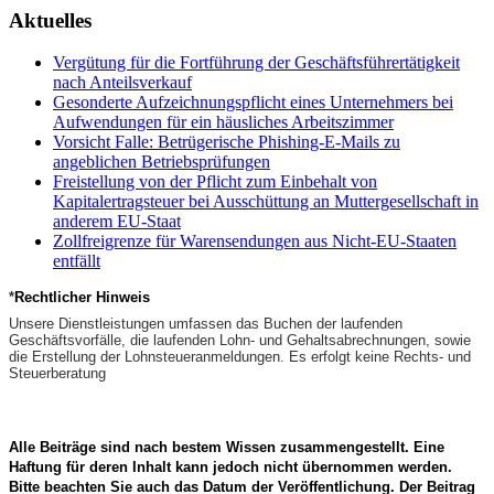
Aktuelles
Vergütung für die Fortführung der Geschäftsführertätigkeit
nach Anteilsverkauf
Gesonderte Aufzeichnungspflicht eines Unternehmers bei
Aufwendungen für ein häusliches Arbeitszimmer
Vorsicht Falle: Betrügerische Phishing-E-Mails zu
angeblichen Betriebsprüfungen
Freistellung von der Pflicht zum Einbehalt von
Kapitalertragsteuer bei Ausschüttung an Muttergesellschaft in
anderem EU-Staat
Zollfreigrenze für Warensendungen aus Nicht-EU-Staaten
entfällt
*
Rechtlicher Hinweis
Unsere Dienstleistungen umfassen das Buchen der laufenden
Geschäftsvorfälle, die laufenden Lohn- und Gehaltsabrechnungen, sowie
die Erstellung der Lohnsteueranmeldungen. Es erfolgt keine Rechts- und
Steuerberatung
Alle Beiträge sind nach bestem Wissen zusammengestellt.
Eine
Haftung für deren Inhalt kann jedoch nicht übernommen werden.
Bitte beachten Sie auch das Datum der Veröffentlichung.
Der Beitrag