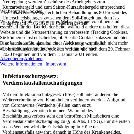
Neuregelung werden Zuschüsse des Arbeitgebers zum
Kurzarbeitergeld und zum Saison-Kurzarbeitergeld entsprechend
Wir benutzen Cookies
der sozialversicherungsrechtlichen Behandlung bis 80 Prozent des
Unterschiedsbetrages zwischen dem Soll-Entgelt und dem Ist-
Wir nutzen Cookies auf unserer Website. Einige von ihnen sind
Entgelt nach § 106 SGB III steuerfrei gestellt.
essenziell für den Betrieb der Seite, während andere uns helfen, diese
Website und die Nutzererfahrung zu verbessern (Tracking Cookies).
Sie können selbst entscheiden, ob Sie die Cookies zulassen möchten.
Bitte beachten Sie, dass bei einer Ablehnung womöglich nicht mehr
Die Steuerbefreiung ist auf Zuschüsse begrenzt, die für
alle Funktionalitäten der Seite zur Verfügung stehen.
Lohnzahlungszeiträume geleistet werden, die nach dem 29. Februar
2020 beginnen und vor dem 1. Januar 2021 enden.
Akzeptieren
Ablehnen
Weitere Informationen
|
Impressum
Infektionsschutzgesetz:
Verdienstausfallentschädigungen
Mit dem Infektionsschutzgesetz (IfSG) soll unter anderem die
Weiterverbreitung von Krankheiten verhindert werden. Aufgrund
von Coronavirus-(Verdachts-)Fällen kann es zu
Beschäftigungsverboten kommen. Während des
Beschäftigungsverbots steht den betroffenen Mitarbeitern eine
Verdienstausfallentschädigung zu (§ 56 Abs. 1 IfSG). Für die ersten
sechs Wochen wird die Entschädigung in Höhe des
Verdienstausfalls gewährt, danach in Höhe des Krankengeldes.