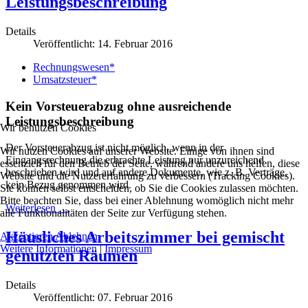
Leistungsbeschreibung
Details
Veröffentlicht: 14. Februar 2016
Rechnungswesen*
Umsatzsteuer*
Kein Vorsteuerabzug ohne ausreichende
Leistungsbeschreibung
Wir benutzen Cookies
Der Vorsteuerabzug ist nicht möglich, wenn in der
Wir nutzen Cookies auf unserer Website. Einige von ihnen sind
Eingangsrechnung die erbrachte Leistung nur unzureichend
essenziell für den Betrieb der Seite, während andere uns helfen, diese
beschrieben wird und auf andere Dokumente, wie z. B. Verträge,
Website und die Nutzererfahrung zu verbessern (Tracking Cookies).
kein Bezug genommen wird.
Sie können selbst entscheiden, ob Sie die Cookies zulassen möchten.
Bitte beachten Sie, dass bei einer Ablehnung womöglich nicht mehr
Weiterlesen …
alle Funktionalitäten der Seite zur Verfügung stehen.
Häusliches Arbeitszimmer bei gemischt
Akzeptieren
Ablehnen
Weitere Informationen
|
Impressum
genutzten Räumen
Details
Veröffentlicht: 07. Februar 2016