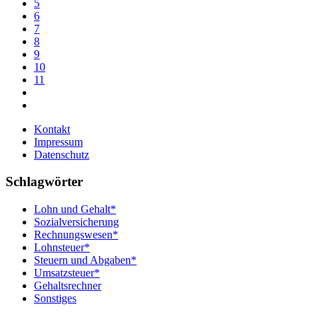
5
6
7
8
9
10
11
Kontakt
Impressum
Datenschutz
Schlagwörter
Lohn und Gehalt*
Sozialversicherung
Rechnungswesen*
Lohnsteuer*
Steuern und Abgaben*
Umsatzsteuer*
Gehaltsrechner
Sonstiges