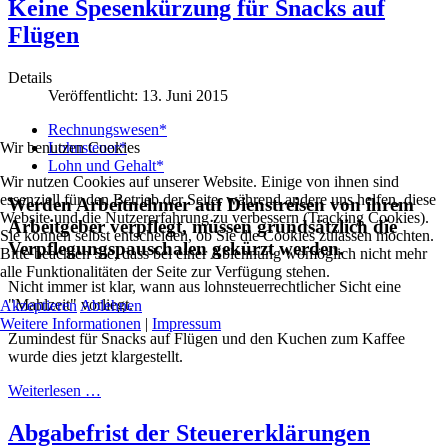
Keine Spesenkürzung für Snacks auf
Flügen
Details
Veröffentlicht: 13. Juni 2015
Rechnungswesen*
Lohnsteuer*
Wir benutzen Cookies
Lohn und Gehalt*
Wir nutzen Cookies auf unserer Website. Einige von ihnen sind
essenziell für den Betrieb der Seite, während andere uns helfen, diese
Werden Arbeitnehmer auf Dienstreisen von ihrem
Website und die Nutzererfahrung zu verbessern (Tracking Cookies).
Arbeitgeber verpflegt, müssen grundsätzlich die
Sie können selbst entscheiden, ob Sie die Cookies zulassen möchten.
Verpflegungspauschalen gekürzt werden.
Bitte beachten Sie, dass bei einer Ablehnung womöglich nicht mehr
alle Funktionalitäten der Seite zur Verfügung stehen.
Nicht immer ist klar, wann aus lohnsteuerrechtlicher Sicht eine
"Mahlzeit" vorliegt.
Akzeptieren
Ablehnen
Weitere Informationen
|
Impressum
Zumindest für Snacks auf Flügen und den Kuchen zum Kaffee
wurde dies jetzt klargestellt.
Weiterlesen …
Abgabefrist der Steuererklärungen